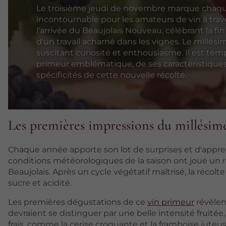
Le troisième jeudi de novembre marque chaq
incontournable pour les amateurs de vin à trav
l'arrivée du Beaujolais Nouveau, célébrant la 
d'un travail acharné dans les vignes. Le millési
suscitant curiosité et enthousiasme. Il est temp
primeur emblématique, de ses caractéristiques 
spécificités de cette nouvelle récolte.
Les premières impressions du millésim
Chaque année apporte son lot de surprises et d'appre
conditions météorologiques de la saison ont joué un 
Beaujolais. Après un cycle végétatif maîtrisé, la récolt
sucre et acidité.
Les premières dégustations de ce
vin primeur
révèlen
devraient se distinguer par une belle intensité fruitée
frais, comme la cerise croquante et la framboise juteu