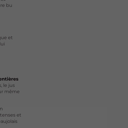
tre bu
que et
lui
entières
 le jus
ieur même
en
ntenses et
aujolais