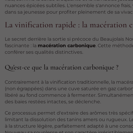
nuances épicées subtiles. L'ensemble s'annonce frais, vi
dans sa jeunesse pour profiter pleinement de sa vivaci
La vinification rapide : la macération
Le secret derrière la sortie si précoce du Beaujolais 
fascinante : la
macération carbonique
. Cette méthode 
conférer ses qualités distinctives.
Qu'est-ce que la macération carbonique ?
Contrairement à la vinification traditionnelle, la mac
(non égrappées) dans une cuve saturée en gaz carboniq
libéré au fond commence à fermenter. Simultanément, u
des baies restées intactes, se déclenche.
Ce processus permet d'extraire des arômes très spécifiq
limitant la dissolution des tanins amers ou rugueux. Le
à la structure légère, parfaitement adapté à une con
Nouveau sa souplesse et son caractère irrésistibleme