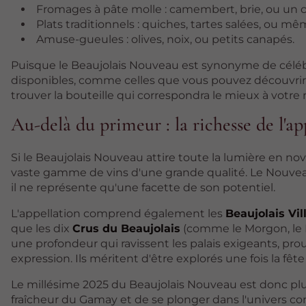
Fromages à pâte molle : camembert, brie, ou un ch
Plats traditionnels : quiches, tartes salées, ou mê
Amuse-gueules : olives, noix, ou petits canapés.
Puisque le Beaujolais Nouveau est synonyme de célébra
disponibles, comme celles que vous pouvez découvrir
trouver la bouteille qui correspondra le mieux à votre
Au-delà du primeur : la richesse de l'ap
Si le Beaujolais Nouveau attire toute la lumière en no
vaste gamme de vins d'une grande qualité. Le Nouveau 
il ne représente qu'une facette de son potentiel.
L'appellation comprend également les
Beaujolais Vil
que les dix
Crus du Beaujolais
(comme le Morgon, le F
une profondeur qui ravissent les palais exigeants, pr
expression. Ils méritent d'être explorés une fois la fê
Le millésime 2025 du Beaujolais Nouveau est donc plus
fraîcheur du Gamay et de se plonger dans l'univers conv