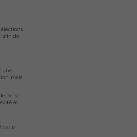
sélections
e
, afin de
it une
ion, mais
e, ainsi
exité et
e
cier la