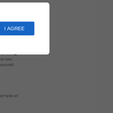
gustation
I AGREE
e entre
12
ter ses
pourrait
 simple et