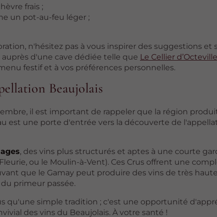
èvre frais ;
me un pot-au-feu léger ;
tion, n'hésitez pas à vous inspirer des suggestions et 
 auprès d'une cave dédiée telle que
Le Cellier d’Octevill
 menu festif et à vos préférences personnelles.
pellation Beaujolais
vembre, il est important de rappeler que la région produ
est une porte d'entrée vers la découverte de l'appellat
lages
, des vins plus structurés et aptes à une courte gard
leurie, ou le Moulin-à-Vent). Ces Crus offrent une compl
ouvant que le Gamay peut produire des vins de très haut
te du primeur passée.
 qu'une simple tradition ; c'est une opportunité d'appré
ivial des vins du Beaujolais. À votre santé !