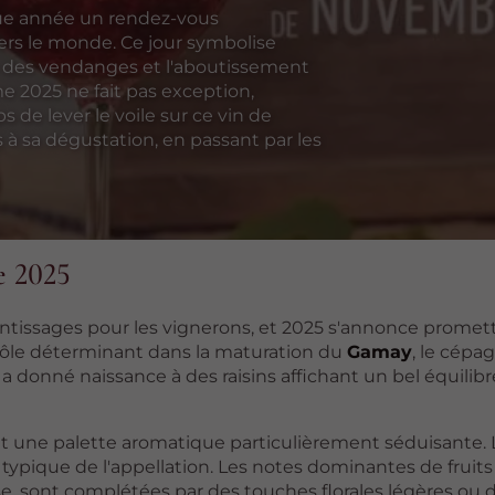
ue année un rendez-vous
ers le monde. Ce jour symbolise
fin des vendanges et l'aboutissement
me 2025 ne fait pas exception,
s de lever le voile sur ce vin de
à sa dégustation, en passant par les
e 2025
ntissages pour les vignerons, et 2025 s'annonce promett
rôle déterminant dans la maturation du
Gamay
, le cépag
e a donné naissance à des raisins affichant un bel équilib
t une palette aromatique particulièrement séduisante. 
, typique de l'appellation. Les notes dominantes de fruit
se, sont complétées par des touches florales légères ou 